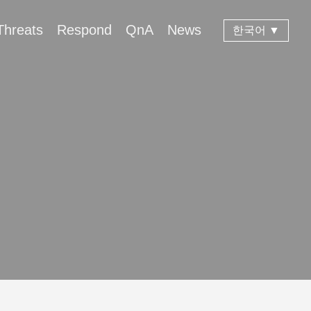
Threats
Respond
QnA
News
한국어 ▼