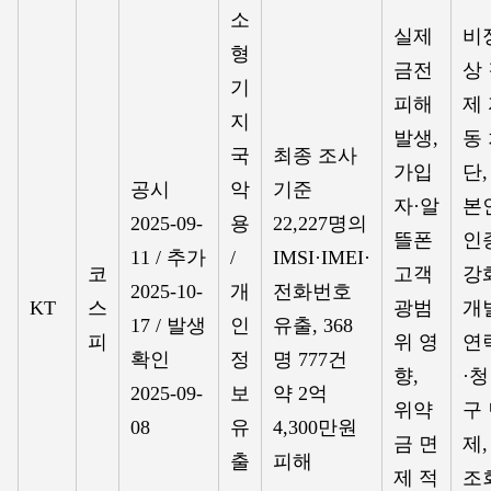
소
실제
비
형
금전
상
기
피해
제
지
발생,
동
국
최종 조사
가입
단,
공시
악
기준
자·알
본
2025-09-
용
22,227명의
뜰폰
인
11 / 추가
/
IMSI·IMEI·
코
고객
강
2025-10-
개
전화번호
KT
스
광범
개
17 / 발생
인
유출, 368
피
위 영
연
확인
정
명 777건
향,
·청
2025-09-
보
약 2억
위약
구
08
유
4,300만원
금 면
제,
출
피해
제 적
조