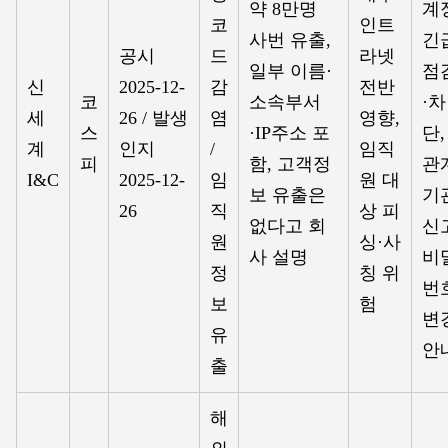
약 8만명
계
코
인트
사번 유출,
긴
공시
드
라넷
일부 이름·
점
신
2025-12-
감
전반
코
소속부서
·차
세
26 / 발생
염
영향,
스
·IP주소 포
단,
계
인지
/
임직
피
함, 고객정
관
I&C
2025-12-
임
원 대
보 유출은
기
26
직
상 피
없다고 회
신
원
싱·사
사 설명
비
정
칭 위
번
보
험
변
유
안
출
해