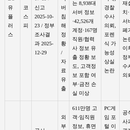
는 8,938대
재
유
코
신고
버
경찰
서버 정보
치·
플
스
2025-10-
침
수사
·42,526개
서
러
피
23 / 정부
해
의뢰,
계정·167명
폐
스
조사결
정
포렌
직원/협력
논
과 2025-
황
식 가
사 정보 유
이
12-29
/
능성
출 정황 보
정
자
상실
도, 고객정
수
료
논란
보 포함 여
의
유
부·금전 손
출
실 미상
611만명 고
PC게
공
외
객·임직원
임 포
사
부
정보, 휴면
털 이