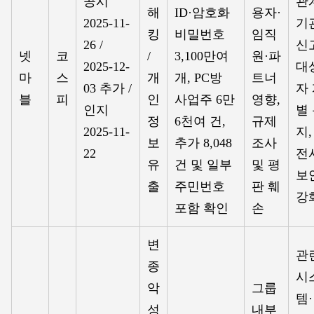
공시
관
해
ID·암호화
용자·
2025-11-
기
킹
비밀번호
임직
26 /
신
넷
코
/
3,100만여
원·파
2025-12-
대
마
스
개
개, PC방
트너
03 추가 /
자
블
피
인
사업주 6만
영향,
인지
별
정
6천여 건,
규제
2025-11-
지,
보
추가 8,048
조사
22
전
유
건 및 일부
및 평
보
출
주민번호
판 훼
강
포함 확인
손
변
관
종
시
악
그룹
템·
성
내부