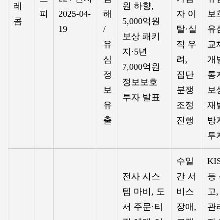
레
원 하향,
피
2025-04-
해
자 이
보
콤
5,000억원
19
/
탈·실
유
보상 패키
유
적 우
교
지·5년
심
려,
개
7,000억원
정
집단
통
정보보호
보
분쟁
보
투자 발표
유
조정
재
출
진행
방
투
수일
KI
전사 시스
간 서
등
템 마비, 도
비스
고,
서 주문·티
장애,
관