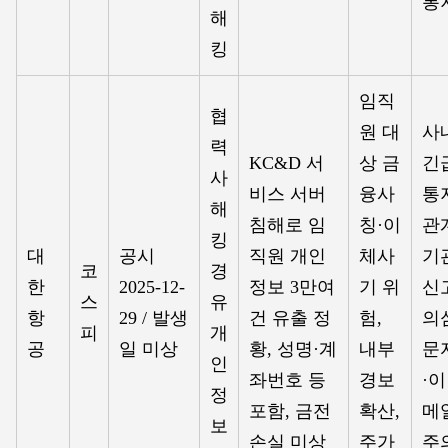
통
해
킹
임직
협
원 대
사
력
KC&D 서
상 금
긴
사
비스 서버
융사
통
해
침해로 임
칭·이
관
킹
대
공시
직원 개인
체사
기
코
경
한
2025-12-
정보 3만여
기 위
신
스
유
항
29 / 발생
건 유출 정
험,
의
피
개
공
일 미상
황, 성명·계
내부
문
인
좌번호 등
경보
·이
정
포함, 금전
확산,
메
보
손실 미상
주가
주