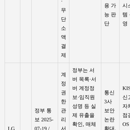
·
용 가
시
무
능 판
템
단
단
영
소
액
결
제
정부는 서
계
버 목록·서
정
버 계정정
KI
권
통신
보·임직원
신
한
3사
성명 등 실
자
정부 통
관
보안
제 유출을
점
보 2025-
리
논란
확인, 매체
OS
LG
07-19 /
서
확대,