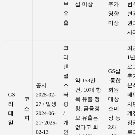
보
실 미상
주가
번
유
영향
변
출
미상
권
사
크
최
리
1
덴
로
GS샵
셜
추
약 158만
·통합
공시
스
분
건, 10개 항
회원
GS
2025-02-
터
패
코
목 유출 정
대상
리
27 / 발생
핑
차
스
황, 금융정
스미
테
2024-06-
/
계
피
보 유출은
싱 등
일
21~2025-
개
잠
없다고 회
2차
02-13
인
로