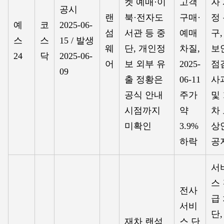
켓 예매·이
고객
자
공시
랜
북·전자도
구매·
정
예
코
2025-06-
섬
서관 등 중
예매
구,
스
스
15 / 발생
웨
단, 개인정
차질,
보
24
닥
2025-06-
어
보 외부 유
2025-
점
09
출 정황은
06-11
사
공식 안내
주가
및 
시점까지
약
차
미확인
3.9%
상
하락
공
서
스
전사
급
서비
단,
재차 랜섬
스 단