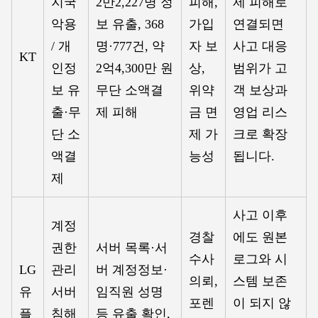
지국
2만2,227명 정
피해,
제 피해로
악용
보 유출, 368
가입
연결되면
/ 개
명·777건, 약
자 보
사고 대응
KT
인정
2억4,300만 원
상,
범위가 고
보 유
무단 소액결
위약
객 보상과
출·무
제 피해
금 면
영업 리스
단 소
제 가
크로 확장
액결
능성
됩니다.
제
사고 이후
계정
경찰
에도 원본
권한
서버 목록·서
수사
로그와 시
LG
관리
버 계정정보·
의뢰,
스템 보존
유
서버
임직원 성명
포렌
이 되지 않
플
침해
등 유출 확인,