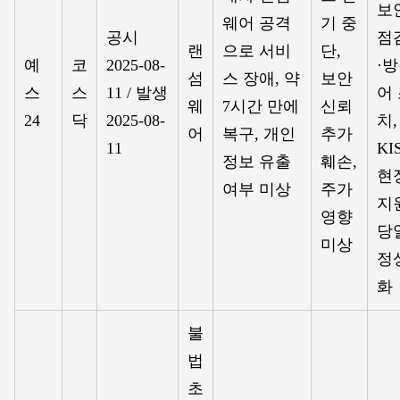
보
웨어 공격
기 중
공시
점
랜
으로 서비
단,
예
코
2025-08-
·방
섬
스 장애, 약
보안
스
스
11 / 발생
어
웨
7시간 만에
신뢰
24
닥
2025-08-
치,
어
복구, 개인
추가
11
KI
정보 유출
훼손,
현
여부 미상
주가
지
영향
당
미상
정
화
불
법
초