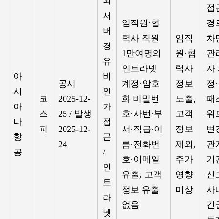
외
접
서
임직원·협
경
버
력사 직원
임직
차
경
1만여명의
원·협
관
유
인트라넷
력사
자
아
비
공시
계정·암호
정보
정·
시
인
코
2025-12-
화 비밀번
노출,
패
아
가
스
25 / 발생
호·사번·부
고객
워
나
접
피
2025-12-
서·직급·이
정보
변
항
근
24
름·전화번
제외,
관
공
/
호·이메일
주가
기
인
유출, 고객
영향
신
트
정보 유출
미상
사
라
없음
긴
넷