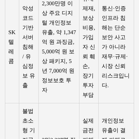
2,300만명 이
악성
제재,
통신·인증
상 주요 디지
코드
보상
인프라 침
털 개인정보
기반
비용,
해는 단순
SK
유출, 약 1,347
서버
가입
보안 사고
텔
억 원 과징금,
침해
자 신
가 아니라
레
5,000억 원 보
/ 유
뢰 훼
재무·규제·
콤
상 패키지, 5
심정
손,
시장 신뢰
년 7,000억 원
보 유
장기
리스크입니
정보보호 투
출
투자
다.
자
부담
불법
초소
실제
개인정보
형 기
금전
유출이 결