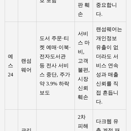
호 포함
판 훼
중요합니
손
다.
랜섬웨어는
서비
도서 주문·티
개인정보
스 마
켓 예매·이북·
유출이 없
비,
예
전자도서관
더라도 서
랜섬
고객
스
등 전사 서비
비스 연속
웨어
불편,
24
스 중단, 주가
성과 매출
시장
약 3.9% 하락
신뢰를 직
신뢰
보도
접 흔듭니
훼손
다.
2차
다크웹 유
피해
크리
출 계정 재