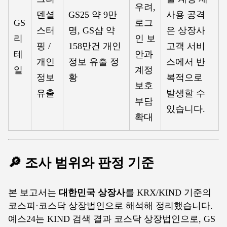
우려,
덴셜
GS25 약 9만
사용 공격
GS
로그
스터
명, GS샵 약
은 상장사
리
인 보
핑 /
158만건 개인
고객 서비
테
안과
개인
정보 유출 정
스에서 반
일
계정
정보
황
복적으로
보호
유출
발생할 수
부담
있습니다.
확대
🔎 조사 범위와 판정 기준
본 보고서는
대한민국 상장사
를 KRX/KIND 기준의
코스피·코스닥 상장법인으로 해석해 정리했습니다.
예스24는 KIND 검색 결과 코스닥 상장법인으로, GS