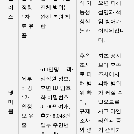
식 가
으면 피해
러
정황
전체 범위는
능성
설명과 책
스
/ 자
완전 복원 제
상실
임 방어가
료 유
한
논란
어려워집니
출
다.
후속
최초 공지
조사
보다 후속
611만명 고객·
로 피
조사에서
외부
임직원 정보,
해 범
피해 범위
해킹
휴면 ID·암호
넷
위 확
가 커질 수
/ 개
화 비밀번호
마
대,
있으므로
인정
3,100만여개,
블
규제
사고 타임
보 유
추가 8,048건
조사
라인과 증
출
일부 주민번
와 평
거 관리가