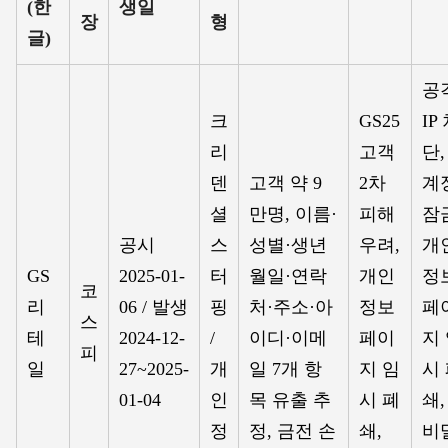
(한
생일
장
형
글)
공
크
GS25
IP
리
고객
단,
덴
고객 약 9
2차
계
셜
만명, 이름·
피해
잠
공시
스
성별·생년
우려,
개
GS
2025-01-
터
월일·연락
개인
정
코
리
06 / 발생
핑
처·주소·아
정보
페
스
테
2024-12-
/
이디·이메
페이
지
피
일
27~2025-
개
일 7개 항
지 임
시
01-04
인
목 유출 추
시 폐
쇄,
정
정, 금전 손
쇄,
비