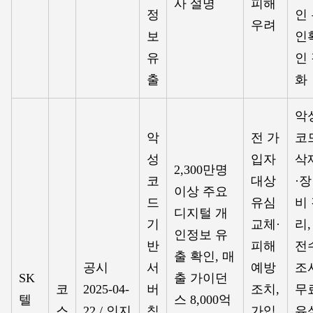
사 설명
피해
정
인
우려
보
인
유
인
출
화
악
악
전 가
코
성
입자
삭
2,300만명
코
대상
·장
이상 주요
드
유심
비
디지털 개
기
교체·
리,
인정보 유
반
피해
전
출 확인, 매
공시
서
예방
조
SK
출 가이던
코
2025-04-
버
조치,
무
텔
스 8,000억
스
22 / 인지
침
가입
유