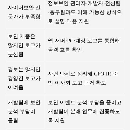
정보보안 관리자·개발자·전산팀
사이버보안 전
·총무팀과도 이해 가능한 방식으
문가가 부족함
로 설명·대응 지원
보안 제품은
웹·서버·PC·계정 로그를 통합해
많지만 로그가
공격 흐름 확인
분산됨
경보는 많지만
사건 단위로 정리해 CFO·IR·준
경영진 보고가
법·이사회 보고 근거 확보
어려움
개발팀에 보안
보안 이벤트 분석 부담을 줄이고
분석 부담이
개발팀이 본래 업무에 집중하도
몰림
록 지원