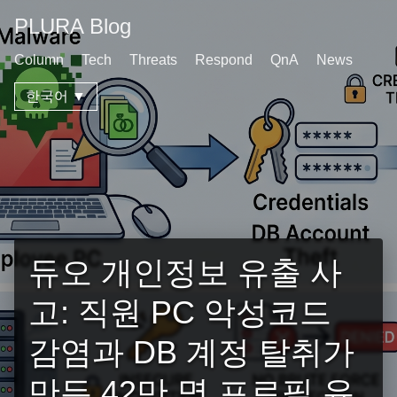
PLURA Blog
Column
Tech
Threats
Respond
QnA
News
한국어 ▼
듀오 개인정보 유출 사
고: 직원 PC 악성코드
감염과 DB 계정 탈취가
만든 42만 명 프로필 유