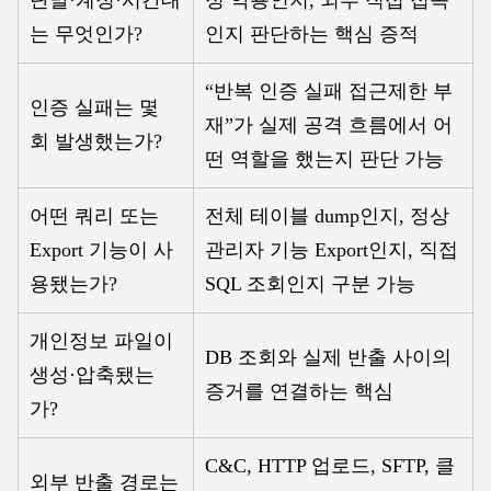
단말·계정·시간대
정 악용인지, 외부 직접 접속
는 무엇인가?
인지 판단하는 핵심 증적
“반복 인증 실패 접근제한 부
인증 실패는 몇
재”가 실제 공격 흐름에서 어
회 발생했는가?
떤 역할을 했는지 판단 가능
어떤 쿼리 또는
전체 테이블 dump인지, 정상
Export 기능이 사
관리자 기능 Export인지, 직접
용됐는가?
SQL 조회인지 구분 가능
개인정보 파일이
DB 조회와 실제 반출 사이의
생성·압축됐는
증거를 연결하는 핵심
가?
C&C, HTTP 업로드, SFTP, 클
외부 반출 경로는