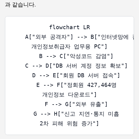
과 같습니다.
flowchart LR

    A["외부 공격자"] --> B["인터넷망에 
개인정보취급자 업무용 PC"]

    B --> C["악성코드 감염"]

    C --> D["DB 서버 계정 정보 확보"]

    D --> E["회원 DB 서버 접속"]

    E --> F["정회원 427,464명
개인정보 다운로드"]

    F --> G["외부 유출"]

    G --> H["신고 지연·통지 미흡