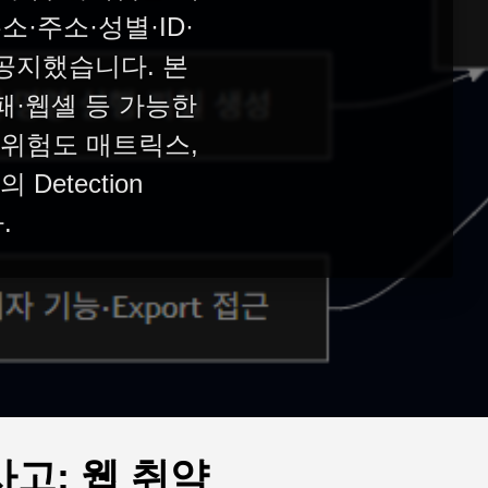
·주소·성별·ID·
공지했습니다. 본
실패·웹셸 등 가능한
 위험도 매트릭스,
Detection
.
사고: 웹 취약