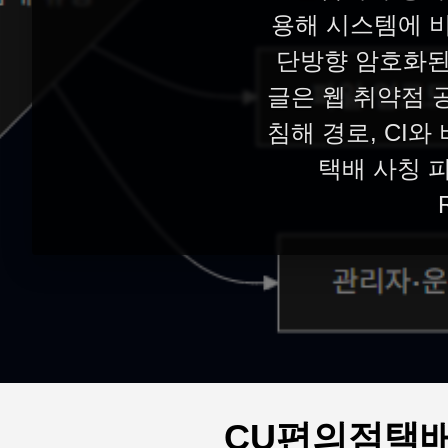
용해 시스템에 비
단방향 암호화된
글은 웹 취약점 공
침해 경로, CI
택배 사칭 피싱
CU편의점택배(