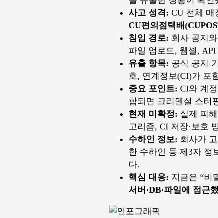
를 유출한 정황이 확인
사고 성격:
CU 전체 매
CU편의점택배(CUPO
침입 경로:
회사 공지와
파일 업로드, 웹셸, A
유출 항목:
공식 공지 기
호, 연계정보(CI)가 
중요 포인트:
CI와 계
합되면 크리덴셜 스터핑
현재 미확정:
실제 피해 
고리즘, CI 저장·보호
수하인 정보:
회사가 고
한 수하인 등 제3자 
다.
핵심 대응:
지금은 “비
서버·DB·파일에 접근