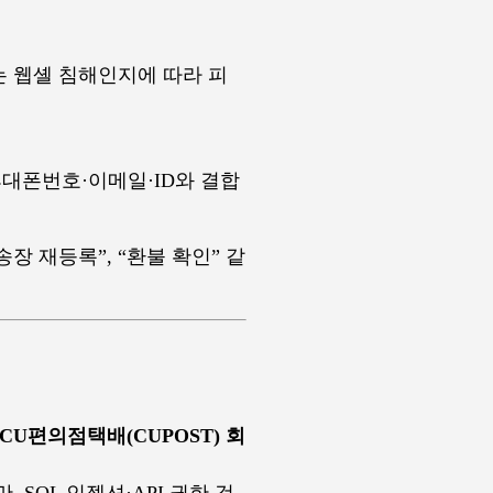
는 웹셸 침해인지에 따라 피
휴대폰번호·이메일·ID와 결합
송장 재등록”, “환불 확인” 같
CU편의점택배(CUPOST) 회
 SQL 인젝션·API 권한 검