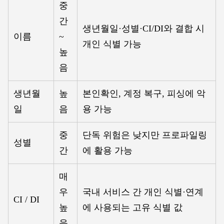
중
간
생년월일·성별·CI/DI와 결합 시
이름
~
개인 식별 가능
높
음
생년월
높
본인확인, 계정 복구, 피싱에 악
일
음
용 가능
중
단독 위험은 낮지만 프로파일링
성별
간
에 활용 가능
매
우
국내 서비스 간 개인 식별·연계
CI / DI
높
에 사용되는 고유 식별 값
음