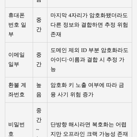
휴대폰
마지막 4자리가 암호화됐더라도
중
번호 일
다른 정보와 결합하면 추정 위험
간
부
존재
도메인 제외 ID 부분 암호화라도
이메일
중
아이디·이름과 결합 시 추정 가
일부
간
능
환불 계
높
암호화 키 노출 여부에 따라 금
좌번호
음
융 사기 위험 증가
중
간
비밀번
단방향 해시라면 복호화는 어렵
~
호
지만 오프라인 크랙 가능성 존재