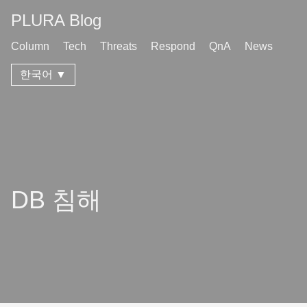
PLURA Blog
Column
Tech
Threats
Respond
QnA
News
한국어 ▼
DB 침해