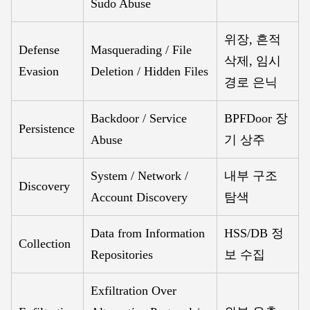
Sudo Abuse
위장, 흔적
Defense
Masquerading / File
삭제, 임시
Evasion
Deletion / Hidden Files
경로 은닉
Backdoor / Service
BPFDoor 장
Persistence
Abuse
기 상주
System / Network /
내부 구조
Discovery
Account Discovery
탐색
Data from Information
HSS/DB 정
Collection
Repositories
보 수집
Exfiltration Over