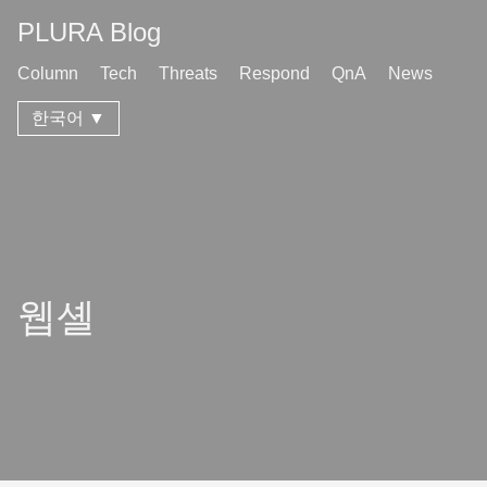
PLURA Blog
Column
Tech
Threats
Respond
QnA
News
한국어 ▼
웹셸