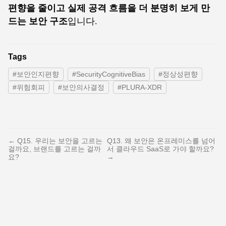
편향을 줄이고 실제 공격 흐름을 더 분명히 보게 만
드는 보안 구조
입니다.
Tags
#보안인지편향
#SecurityCognitiveBias
#정상성편향
#위험회피
#보안의사결정
#PLURA-XDR
← Q15. 우리는 보안을 고르는
Q13. 왜 보안은 온프레미스를 넘어
걸까요, 브랜드를 고르는 걸까
서 클라우드 SaaS로 가야 할까요?
요?
→