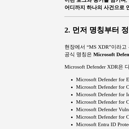
어떤 로그와 증거를 남기며
,
어디까지 하나의 사건으로 
2. 먼저 명칭부터 정리
현장에서 “MS XDR”이라고
공식 명칭은
Microsoft Def
Microsoft Defender X
Microsoft Defender for 
Microsoft Defender for O
Microsoft Defender for I
Microsoft Defender for 
Microsoft Defender Vuln
Microsoft Defender for 
Microsoft Entra ID Prote