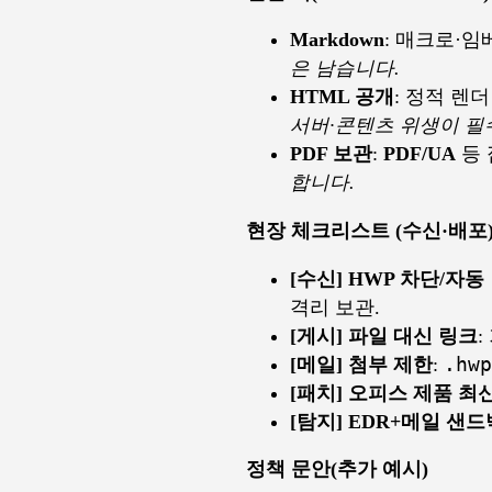
Markdown
: 매크로·임
은 남습니다.
HTML 공개
: 정적 렌더
서버·콘텐츠 위생이 필
PDF 보관
:
PDF/UA
등 
합니다.
현장 체크리스트 (수신·배포
[수신] HWP 차단/자동
격리 보관.
[게시] 파일 대신 링크
[메일] 첨부 제한
:
.hwp
[패치] 오피스 제품 최
[탐지] EDR+메일 샌
정책 문안(추가 예시)