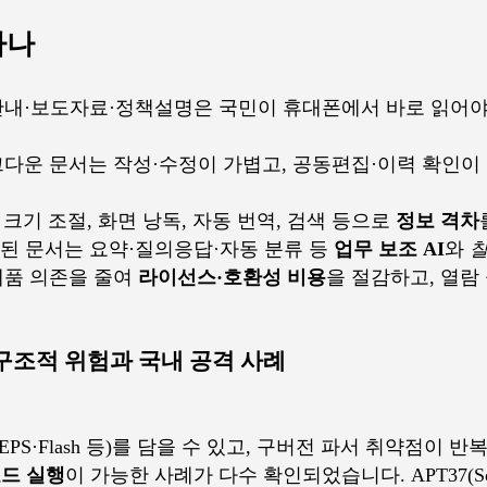
하나
·안내·보도자료·정책설명은 국민이 휴대폰에서 바로 읽어야
마크다운 문서는 작성·수정이 가볍고, 공동편집·이력 확인이
자 크기 조절, 화면 낭독, 자동 번역, 검색 등으로
정보 격차
화된 문서는 요약·질의응답·자동 분류 등
업무 보조 AI
와
 제품 의존을 줄여
라이선스·호환성 비용
을 절감하고, 열람
P 구조적 위험과 국내 공격 사례
EPS·Flash 등)를 담을 수 있고, 구버전 파서 취약점이 
코드 실행
이 가능한 사례가 다수 확인되었습니다. APT37(ScarCru