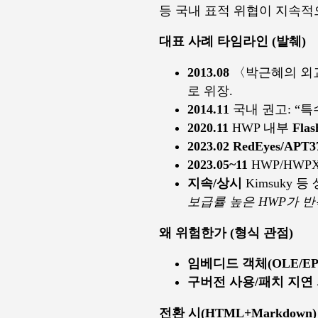
등 국내 표적 위협이 지속적
대표 사례 타임라인 (발췌)
2013.08
〈박근혜의 외교정
로 위장.
2014.11
국내 권고: “특
2020.11
HWP 내부
Flas
2023.02
RedEyes/APT3
2023.05~11
HWP/HWP
지속/상시
Kimsuky
보급률 높은 HWP가 반
왜 위험한가 (형식 관점)
임베디드 객체(OLE/EPS
구버전 사용/패치 지연
전환 시(HTML+Markdow