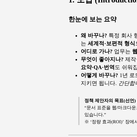
한눈에 보는 요약
왜 바꾸나?
특정 회사 
는
세계적·보편적 형식
어디로 가나?
업무는
웹
무엇이 좋아지나?
제작·
요약·QA·번역
도 쉬워
어떻게 바꾸나?
1년 로
지키면 됩니다.
간단합
정책 제안자의 목표(선언)
“문서 표준을 웹/마크다
있습니다.”
※ ‘정량 효과(ROI)’ 