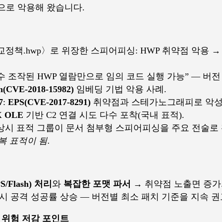
으로 악용해 왔습니다.
책.hwp〉로 위장한 스피어피싱: HWP 취약점 악용 → 
수 조작된 HWP 열람만으로 임의 코드 실행 가능” — 버전
h(CVE-2018-15982)
임베딩 기법 악용 사례.
7
:
EPS(CVE-2017-8291)
취약점과 스테가노그래피로 악성
X
OLE
기반 C2 연결 시도 다수 포착(국내 표적).
 등 상시 표적 그룹이 문서 첨부형 스피어피싱을 주요 전술로
복 표적이 됨.
/Flash) 처리
와
복잡한 포맷 파서
→ 취약점 노출면 증가
시 공격 성공률 상승 — 버전별 최소 패치 기준을 지속 권
n) 위험 저감 포인트