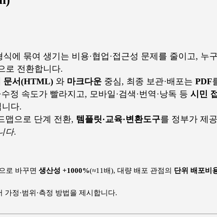
형식에 묶여 생기는 비용·협업·접근성 문제를 줄이고, 누구
으로 전환합니다.
 문서(HTML)
와
마크다운
중심, 최종 보관·배포는
PDF
수정 속도가 빨라지고, 모바일·검색·번역·낭독 등
시민 
집니다.
드맵으로 단계 전환,
템플릿·교육·변환도구
를 정부가 제
니다.
운으로 바꾸면
생산성 +1000%
(≈11배), 대량 배포 관점의
단위 배포비용 
장에서 가정·범위·측정 방법을 제시합니다.