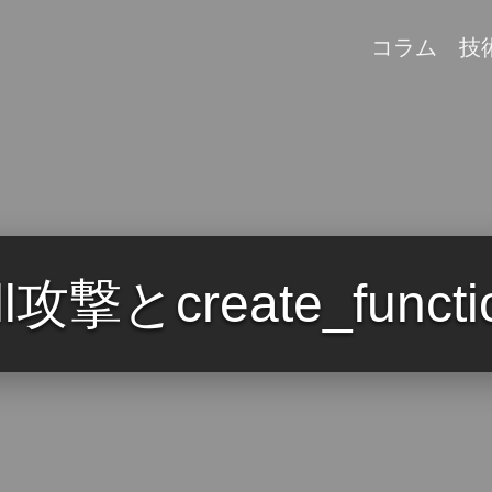
コラム
技
ell攻撃とcreate_fu