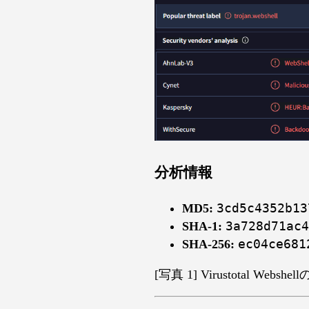
分析情報
MD5:
3cd5c4352b13
SHA-1:
3a728d71ac4
SHA-256:
ec04ce681
[写真 1] Virustotal Websh