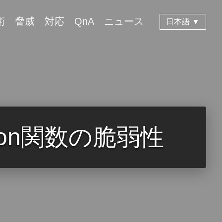
術
脅威
対応
QnA
ニュース
日本語 ▼
nction関数の脆弱性