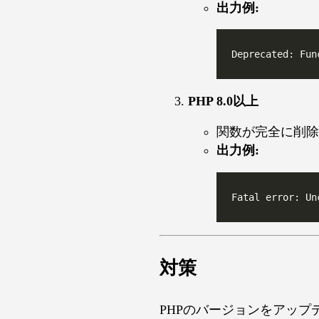
出力例:
PHP 8.0以上
関数が完全に削除され
出力例:
対策
PHPのバージョンをアッ