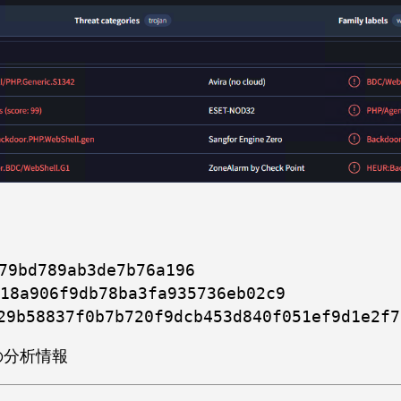
79bd789ab3de7b76a196
18a906f9db78ba3fa935736eb02c9
29b58837f0b7b720f9dcb453d840f051ef9d1e2f7
ellの分析情報