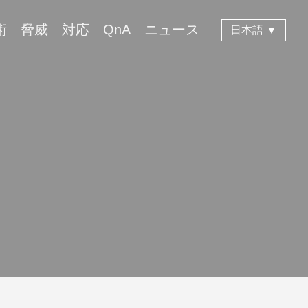
術
脅威
対応
QnA
ニュース
日本語 ▼