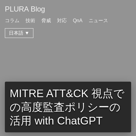
PLURA Blog
コラム
技術
脅威
対応
QnA
ニュース
日本語 ▼
MITRE ATT&CK 視点で
の高度監査ポリシーの
活用 with ChatGPT