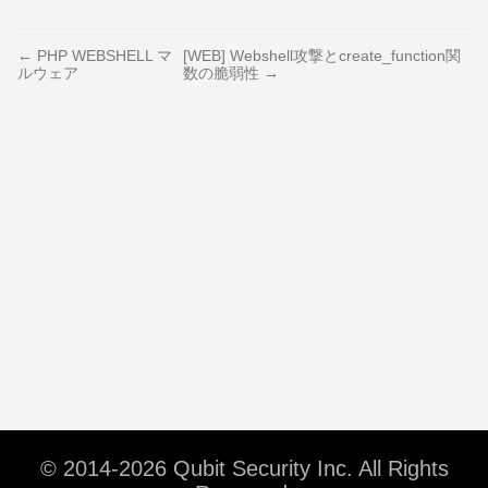
← PHP WEBSHELL マ
[WEB] Webshell攻撃とcreate_function関
ルウェア
数の脆弱性 →
© 2014-2026 Qubit Security Inc. All Rights