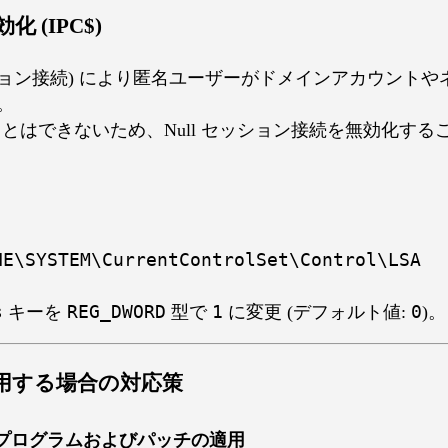
化 (IPC$)
l セッション接続) により匿名ユーザーがドメインアカウン
。
ることはできないため、Null セッション接続を無効化す
NE\SYSTEM\CurrentControlSet\Control\LSA
s
キーを
REG_DWORD
型で
1
に変更 (デフォルト値:
0
)。
使用する場合の対応策
新プログラムおよびパッチの適用