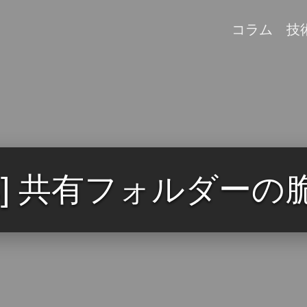
コラム
技
ows] 共有フォルダー