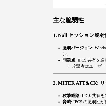
主な脆弱性
1. Null セッション脆弱性 
脆弱バージョン
: Wi
ン。
問題点
: IPC$ 共
攻撃者はユーザー
2. MITER ATT&CK:
攻撃経路
: IPC$
脅威
: IPC$ の