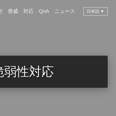
術
脅威
対応
QnA
ニュース
日本語 ▼
の脆弱性対応