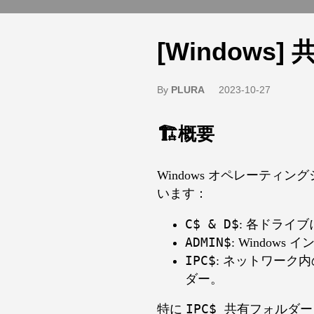
[Window
By
PLURA
2023-10-27
🏗️概要
Windows オペレーテ
います：
C$ & D$
: 各ドライ
ADMIN$
: Windo
IPC$
: ネットワーク
ダー。
特に
IPC$ 共有フォルダー