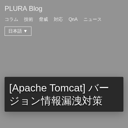
PLURA Blog
コラム
技術
脅威
対応
QnA
ニュース
日本語 ▼
[Apache Tomcat] バー
ジョン情報漏洩対策