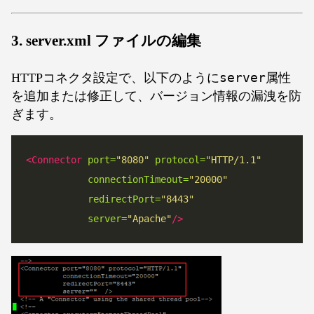
3. server.xml ファイルの編集
HTTPコネクタ設定で、以下のように
server
属性
を追加または修正して、バージョン情報の漏洩を防
ぎます。
<Connector
port=
"8080"
protocol=
"HTTP/1.1"
connectionTimeout=
"20000"
redirectPort=
"8443"
server=
"Apache"
/>