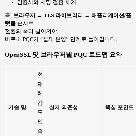
인증서와 서명 검증 체계
즉,
브라우저 → TLS 라이브러리 → 애플리케이션/플
랫폼
순서로
전환의 폭이 넓어져야
비로소 PQC가 “실제 운영” 단계로 들어갑니다.
OpenSSL 및 브라우저별 PQC 로드맵 요약
현
재
체
감
기술 명
실제 의존성
핵심 포인트
도
입
속