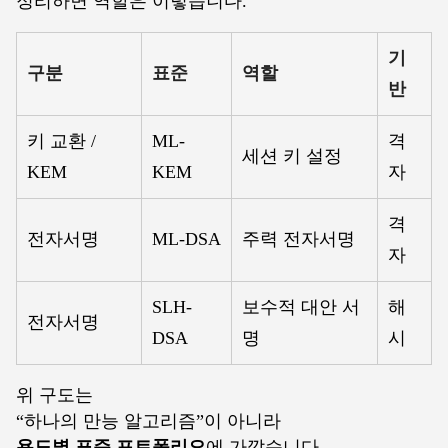
정리하면 역할은 이렇습니다.
기
구분
표준
역할
반
키 교환 /
ML-
격
세션 키 설정
KEM
KEM
자
격
전자서명
ML-DSA
주력 전자서명
자
SLH-
보수적 대안 서
해
전자서명
DSA
명
시
위 구도는
“하나의 만능 알고리즘”이 아니라
용도별 표준 포트폴리오
에 가깝습니다.