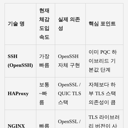
현재
체감
실제 의존
기술 명
핵심 포인트
도입
성
속도
이미 PQC 하
SSH
가장
OpenSSH
이브리드 기
(OpenSSH)
빠름
자체 구현
본값 단계
보통
OpenSSL /
자체보다 하
HAProxy
~빠
QUIC TLS
부 TLS 스택
름
스택
의존성이 큼
TLS 라이브러
OpenSSL /
NGINX
빠름
리 버전이 사