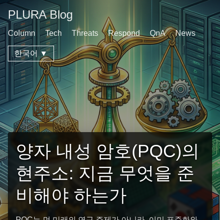
PLURA Blog
Column
Tech
Threats
Respond
QnA
News
한국어 ▼
양자 내성 암호(PQC)의
현주소: 지금 무엇을 준
비해야 하는가
PQC는 먼 미래의 연구 주제가 아니라, 이미 표준화와