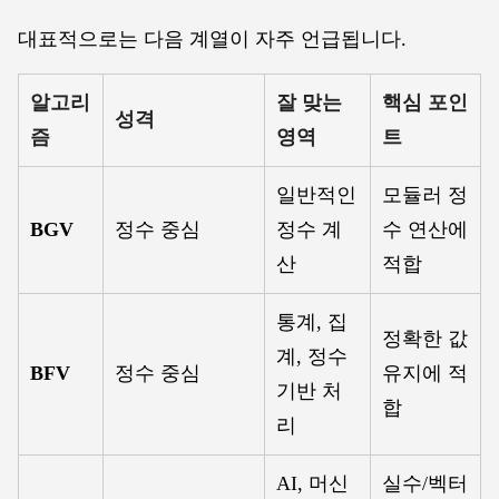
대표적으로는 다음 계열이 자주 언급됩니다.
알고리
잘 맞는
핵심 포인
성격
즘
영역
트
일반적인
모듈러 정
BGV
정수 중심
정수 계
수 연산에
산
적합
통계, 집
정확한 값
계, 정수
BFV
정수 중심
유지에 적
기반 처
합
리
AI, 머신
실수/벡터