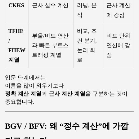
CKKS
근사 실수 계산
러닝, 분
근사 계산
석
에 강점
TFHE
비교, 조
부울/비트 연산
비트 단위
/
건 분기,
과 빠른 부트스
연산에 강
FHEW
논리 회
트래핑 계열
점
계열
로
입문 단계에서는
이름을 많이 외우기보다
정확 계산 계열
과
근사 계산 계열
을 구분하는 것이
중요합니다.
BGV / BFV: 왜 “정수 계산”에 가깝