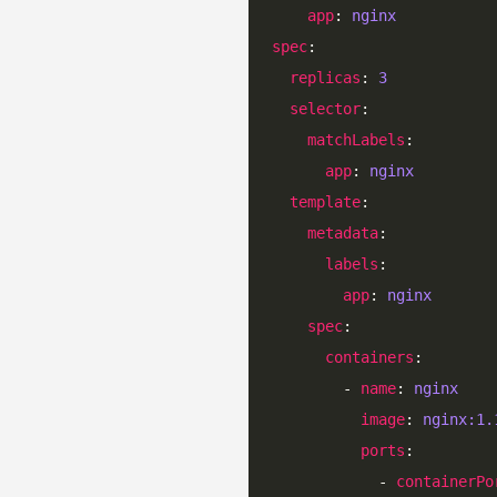
app
: 
nginx
spec
replicas
: 
3
selector
matchLabels
app
: 
nginx
template
metadata
labels
app
: 
nginx
spec
containers
        - 
name
: 
nginx
image
: 
nginx:1.
ports
            - 
containerPo