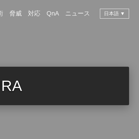
術
脅威
対応
QnA
ニュース
日本語 ▼
URA