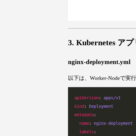
3. Kubernet
nginx-deployment.yml
以下は、Worker-Nodeで
apiVersion
: 
apps/v1
kind
: 
Deployment
metadata
name
: 
nginx-deployment
labels