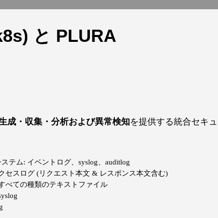
k8s) と PLURA
生成・収集・分析および異常検知
を提供する統合セキュリ
ム: イベントログ、syslog、auditlog
クセスログ (リクエスト本文 & レスポンス本文含む)
 すべての種類のテキストファイル
slog
g