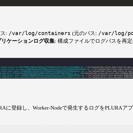
パス:
/var/log/containers
(元のパス:
/var/log/p
プリケーションログ収集
: 構成ファイルでログパスを再
URAに登録し、Worker-Nodeで発生するログをPLUR