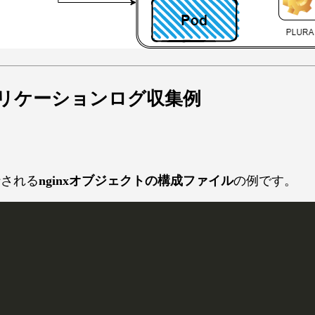
es アプリケーションログ収集例
実行される
nginxオブジェクトの構成ファイル
の例です。