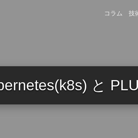
コラム
技
bernetes(k8s) と PL