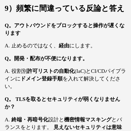
9）頻繁に間違っている反論と答え
Q。アウトバウンドをブロックすると操作が遅くな
ります
A. 止めるのではなく、
経由
にします。
Q。開発・配布が不便になります。
A. 役割別
許可リストの自動化
(IaC)とCI/CDパイプラ
インに
ドメイン登録手順
を入れて解決してくださ
い。
Q。 TLSを取るとセキュリティが弱くなりません
か？
A.
終端・再暗号化
設計と
機密情報マスキング
とバ
ランスをとります。
見えないセキュリティは意味