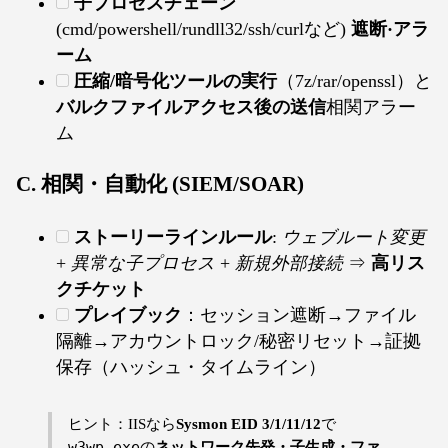
子プロセスチェーン
(cmd/powershell/rundll32/ssh/curlなど)
遮断·アラ
ーム
圧縮/暗号化ツールの実行
（7z/rar/openssl）と
バルクファイルアクセス後の送信
相関アラー
ム
C. 相関・自動化 (SIEM/SOAR)
ストーリーラインルール
:
ウェブルート変更
+
異常な子プロセス
+
新規外部接続
⇒
高リス
クチケット
プレイブック
：セッション遮断→ファイル
隔離→アカウントロック/秘密リセット→証拠
保存（ハッシュ・タイムライン）
ヒント：IISなら
Sysmon EID 3/1/11/12
で
w3wp.exe
の
ネットワーク先発・子生成・ファ