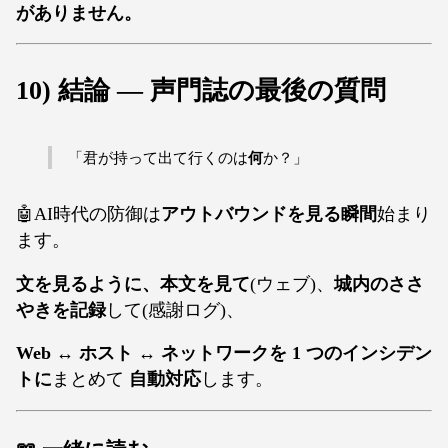
がありません。
10) 結論 — 声門誌の最後の質問
「君が持って出て行くのは
何
か？」
🤖AI時代の防御は
アウトバウンドを見る瞬間
始まり
ます。
文を見るように、本文を見て
(ウェブ)、
城内のささ
やきを記録
して(感謝ログ)、
Web ↔ ホスト ↔ ネットワークを 1 つのインシデン
トに
まとめて
自動対応
します。