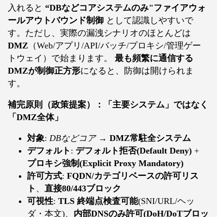
入れると
“DBなどコアシステムのみ"ファイアウォ
ールアウトバウンド制御
として認識しやすいで
す。ただし、実際の漏洩シナリオのほとんどは
DMZ
（Web/アプリ/API/バッチ/プロキシ/管理ゲー
トウェイ）で始まります。
最も頻繁に通信する
DMZが制御正方形
になると、防御は開けられま
す。
補完原則（政策提案）：「主要システム」ではなく
「DMZ全体」
対象
:
DBなどコア
→
DMZ常駐全システム
デフォルト
:
デフォルト拒否(Default Deny)
+
プロキシ強制(Explicit Proxy Mandatory)
許可方式
:
FQDN/カテゴリベースの許可リス
ト
、
直接80/443ブロック
可視性
:
TLS 終端点検査可能
(SNI/URL/ヘッ
ダ・本文)、
内部DNSのみ許可(DoH/DoTブロッ