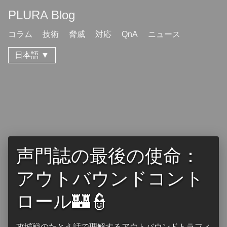
PLURA Blog
コラム
技術
脅威
対応
QnA
ニュース
日本語 ▼
声門誌の最後の使命：
アウトバウンドコント
ロール🏰👮
攻城戦のたとえ話で理解するアウトバウンドトラフィ