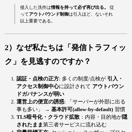
侵入した洗作は
情報を持って必ず再び出る。
従
って
アウトバウンド制御
は引入ほど、ないそれ
以上重要である。
2）なぜ私たちは「発信トラフィッ
ク」を見逃すのですか？
認証・点検の正方
: 多くの制度/点検が
引入・
アクセス制御中心
に設計されて
アウトバウン
ドガバナンスが弱い
運営上の便宜の誘惑
: 「サーバーが外部に出る
事も多い」 →
基本許可(allow-by-default)
習慣
TLS暗号化・クラウド拡散
：内容・目的地が
隠
されたまま
第三者サービスに流れ込む