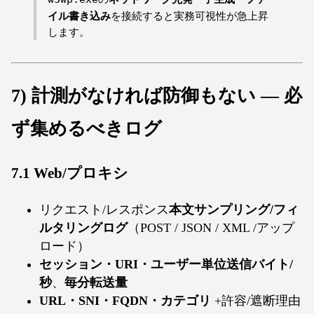
イル書き込み
を接続すると実務可視性が急上昇
します。
7) 計測がなければ防御もない — 必
ず集めるべきログ
7.1 Web/プロキシ
リクエスト/レスポンス
本文サンプリング/フィ
ルタリングログ
（POST / JSON / XML /アップ
ロード）
セッション・URI・ユーザー単位送信バイト/
秒
、
毎分転送量
URL・SNI・FQDN・カテゴリ
+許容/遮断理由