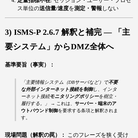
定量指標不在
: セッション・ユーザー・プロセ
ス単位の
送信量/速度
を
測定・警報
しない
3) ISMS-P 2.6.7 解釈と補完 — 「主
要システム」から
DMZ全体
へ
基準要旨（事実）：
「主要情報システム（DBサーバなど）で
不要
な外部インターネット接続を制御
し、インタ
ーネット接続
モニタリングポリシー
を樹立・
履行する。」
→ これは、
サーバー・端末のア
ウトバウンド制御
を要求する条項と解釈されま
す。
現場問題（解釈の罠）：
このフレーズを狭く受け