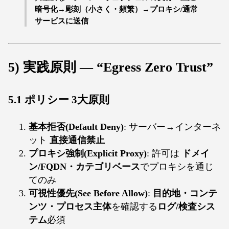
暗号化→彫刻（小さく・頻繁）→プロキシ/通常
サービスに送信
5) 実践原則 — “Egress Zero Trust”
5.1 ポリシー 3大原則
基本拒否(Default Deny)
: サーバー→インターネ
ット
直接通信禁止
プロキシ強制(Explicit Proxy)
: 許可は
ドメイ
ン/FQDN・カテゴリベース
でプロキシを通じ
てのみ
可視性優先(See Before Allow)
:
目的地・コンテ
ンツ・プロセス主体
を確認する
ログ/検査シス
テム
必須