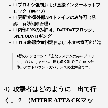
プロキシ強制
および
直接インターネットブ
ロック（80/443）
更新/必須外部APIドメインのみ許可
（承
認・有効期限管理）
内部DNSのみ許可
、
DoH/DoTブロック
、
SNI/FQDNロギング
TLS 終端位置指定
および
本文検査可能
設計
1行のメッセージ：
「
主なシステムのみ
をブロッ
クしてはいけません。
最も多く出て行くDMZ全
体
が
アウトバウンドガバナンスの主舞台
です」
4）攻撃者はどのように「出て行
く」？ （MITRE ATT&CKマッ