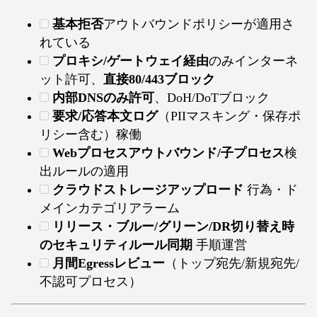
基本拒否
アウトバウンドポリシーが適用さ
れている
プロキシ/ゲートウェイ経由
のみインターネ
ット許可、
直接80/443ブロック
内部DNSのみ許可
、DoH/DoTブロック
要求/応答本文ログ
（PIIマスキング・保存ポ
リシー含む）稼働
Webプロセスアウトバウンド/子プロセス
検
出ルールの適用
クラウドストレージアップロード
行為・ド
メインカテゴリアラーム
リリース・ブルー/グリーン/DR切り替え時
のセキュリティルール同期
手順運営
月間Egressレビュー
（トップ宛先/新規宛先/
不認可プロセス）