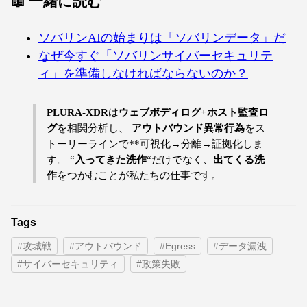
📖 一緒に読む
ソバリンAIの始まりは「ソバリンデータ」だ
なぜ今すぐ「ソバリンサイバーセキュリテ
ィ」を準備しなければならないのか？
PLURA-XDR
は
ウェブボディログ+ホスト監査ロ
グ
を相関分析し、
アウトバウンド異常行為
をス
トーリーラインで**可視化→分離→証拠化しま
す。 “
入ってきた洗作
“だけでなく、
出てくる洗
作
をつかむことが私たちの仕事です。
Tags
#攻城戦
#アウトバウンド
#Egress
#データ漏洩
#サイバーセキュリティ
#政策失敗