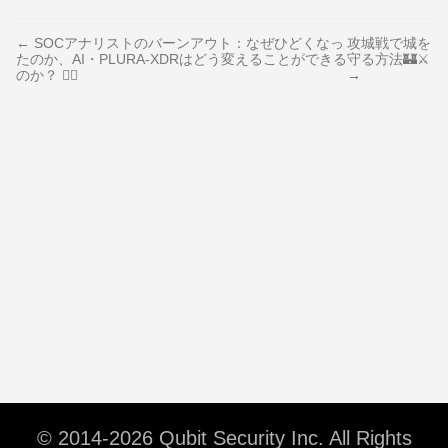
← SOCアナリストのバーンアウト：なぜひどくなっ
攻城戦で城を
たのか、AI・PLURA-XDRはどう変えることができる
守る方法🏰⚔️
のか？ 😵‍💫
→
© 2014-2026 Qubit Security Inc. All Rights