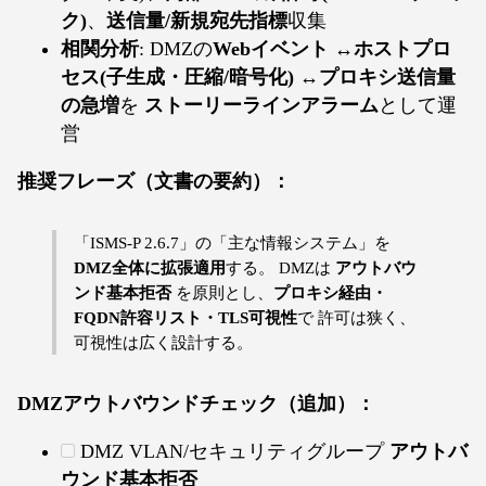
ク)
、
送信量/新規宛先指標
収集
相関分析
: DMZの
Webイベント ↔ホストプロ
セス(子生成・圧縮/暗号化) ↔プロキシ送信量
の急増
を
ストーリーラインアラーム
として運
営
推奨フレーズ（文書の要約）：
「ISMS-P 2.6.7」の「主な情報システム」を
DMZ全体に拡張適用
する。 DMZは
アウトバウ
ンド基本拒否
を原則とし、
プロキシ経由・
FQDN許容リスト・TLS可視性
で 許可は狭く、
可視性は広く設計する。
DMZアウトバウンドチェック（追加）：
DMZ VLAN/セキュリティグループ
アウトバ
ウンド基本拒否