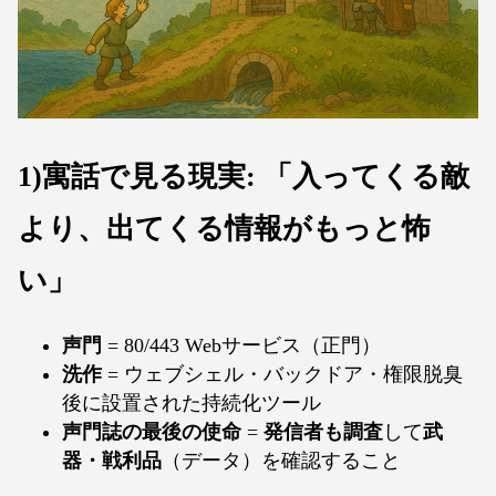
1)寓話で見る現実: 「入ってくる敵
より、出てくる情報がもっと怖
い」
声門
= 80/443 Webサービス（正門）
洗作
= ウェブシェル・バックドア・権限脱臭
後に設置された持続化ツール
声門誌の最後の使命
=
発信者も調査
して
武
器・戦利品
（データ）を確認すること