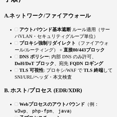
A.ネットワーク/ファイアウォール
アウトバウンド基本遮断
ルール適用（サー
バVLAN・セキュリティグループ単位）
プロキシ強制リダイレクト
（ファイアウォ
ール/ルーティング） +
直接80/443ブロック
DNS ポリシー
: 内部 DNS のみ許可、
DoH/DoT ブロック
、宛先
FQDN ロギング
TLS 可視性
: プロキシ/WAF で
TLS 終端
して
SNI/URL/ヘッダ・本文検査
B. ホスト/プロセス (EDR/XDR)
Webプロセスのアウトバウンド
（例：
w3wp
、
php-fpm
、
java
)