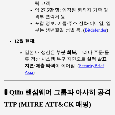
력 고객
약
27.5만 명
: 임직원·퇴직자·가족 및
외부 연락처 등
포함 정보: 이름·주소·전화·이메일, 일
부는 생년월일·성별 등. (
Bitdefender
)
12월 현재
:
일본 내 생산은
부분 회복
, 그러나 주문·물
류·정산 시스템 복구 지연으로
실적 발표
지연·매출 타격
이 이어짐. (
SecurityBrief
Asia
)
🧪 Qilin 랜섬웨어 그룹과 아사히 공격
TTP (MITRE ATT&CK 매핑)