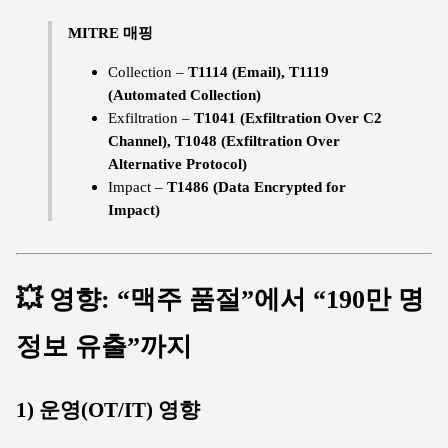
MITRE 매핑
Collection –
T1114 (Email), T1119
(Automated Collection)
Exfiltration –
T1041 (Exfiltration Over C2
Channel), T1048 (Exfiltration Over
Alternative Protocol)
Impact –
T1486 (Data Encrypted for
Impact)
💥 영향: “맥주 품절”에서 “190만 명
정보 유출”까지
1) 운영(OT/IT) 영향