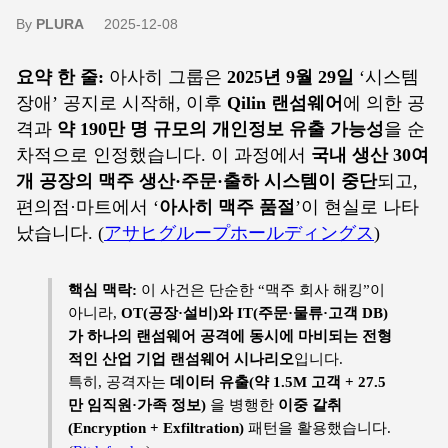
By
PLURA
2025-12-08
요약 한 줄:
아사히 그룹은
2025년 9월 29일
‘시스템
장애’ 공지로 시작해, 이후
Qilin 랜섬웨어
에 의한 공
격과
약 190만 명 규모의 개인정보 유출 가능성
을 순
차적으로 인정했습니다. 이 과정에서
국내 생산 30여
개 공장의 맥주 생산·주문·출하 시스템이 중단
되고,
편의점·마트에서 ‘
아사히 맥주 품절
’이 현실로 나타
났습니다. (
アサヒグループホールディングス
)
핵심 맥락:
이 사건은 단순한 “맥주 회사 해킹”이
아니라,
OT(공장·설비)와 IT(주문·물류·고객 DB)
가 하나의 랜섬웨어 공격에 동시에 마비되는 전형
적인 산업 기업 랜섬웨어 시나리오
입니다.
특히, 공격자는
데이터 유출(약 1.5M 고객 + 27.5
만 임직원·가족 정보)
을 병행한
이중 갈취
(Encryption + Exfiltration)
패턴을 활용했습니다.