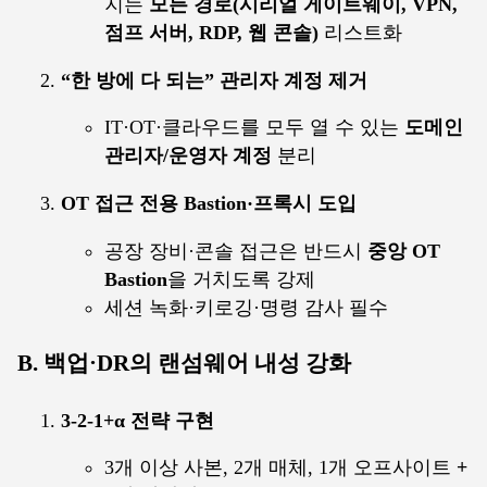
지는
모든 경로(시리얼 게이트웨이, VPN,
점프 서버, RDP, 웹 콘솔)
리스트화
“한 방에 다 되는” 관리자 계정 제거
IT·OT·클라우드를 모두 열 수 있는
도메인
관리자/운영자 계정
분리
OT 접근 전용 Bastion·프록시 도입
공장 장비·콘솔 접근은 반드시
중앙 OT
Bastion
을 거치도록 강제
세션 녹화·키로깅·명령 감사 필수
B. 백업·DR의 랜섬웨어 내성 강화
3-2-1+α 전략 구현
3개 이상 사본, 2개 매체, 1개 오프사이트
+