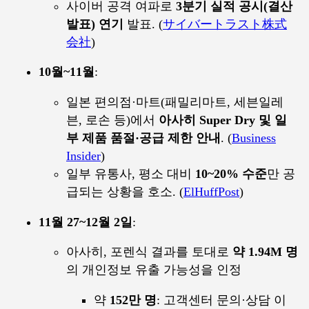
사이버 공격 여파로
3분기 실적 공시(결산
발표) 연기
발표. (
サイバートラスト株式
会社
)
10월~11월
:
일본 편의점·마트(패밀리마트, 세븐일레
븐, 로손 등)에서
아사히 Super Dry 및 일
부 제품 품절·공급 제한 안내
. (
Business
Insider
)
일부 유통사, 평소 대비
10~20% 수준
만 공
급되는 상황을 호소. (
ElHuffPost
)
11월 27~12월 2일
:
아사히, 포렌식 결과를 토대로
약 1.94M 명
의 개인정보 유출 가능성을 인정
약
152만 명
: 고객센터 문의·상담 이