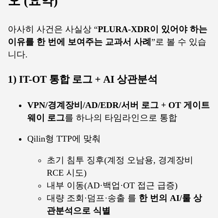
오 (요약)
아사히 사건은 사실상 “
PLURA-XDR이 있어야 하는
이유를 한 번에 보여주는 교과서 사례
”로 볼 수 있습
니다.
1) IT-OT 통합 로그 + AI 상관분석
VPN/경계장비/AD/EDR/서버 로그 + OT 게이트
웨이 로그
를 하나의 타임라인으로 통합
Qilin형 TTP에 맞춰
초기 침투 징후(계정 오남용, 경계장비
RCE 시도)
내부 이동(AD·백업·OT 접근 급증)
대량 조회·덤프·송출 를
한 번의 AI/룰 상
관분석으로 식별