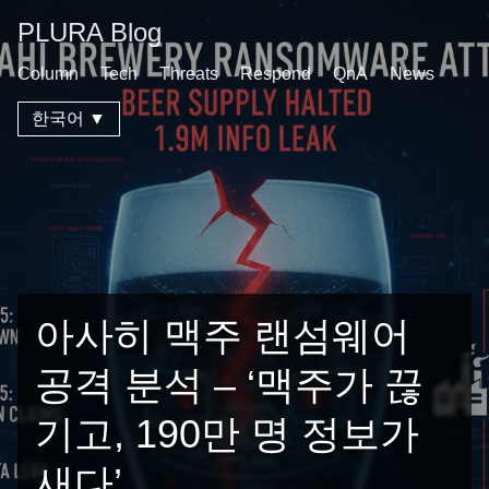
PLURA Blog
Column
Tech
Threats
Respond
QnA
News
한국어 ▼
아사히 맥주 랜섬웨어
공격 분석 – ‘맥주가 끊
기고, 190만 명 정보가
새다’