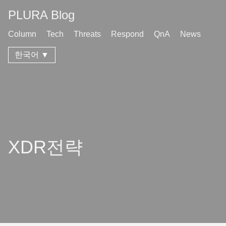
PLURA Blog
Column
Tech
Threats
Respond
QnA
News
한국어 ▼
XDR전략