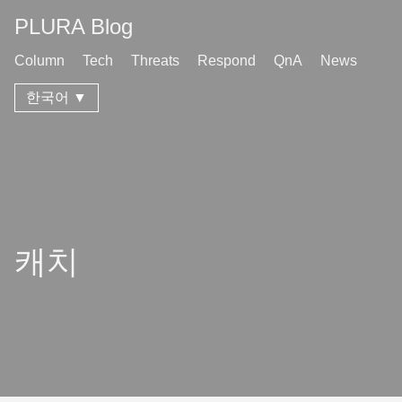
PLURA Blog
Column
Tech
Threats
Respond
QnA
News
한국어 ▼
캐치