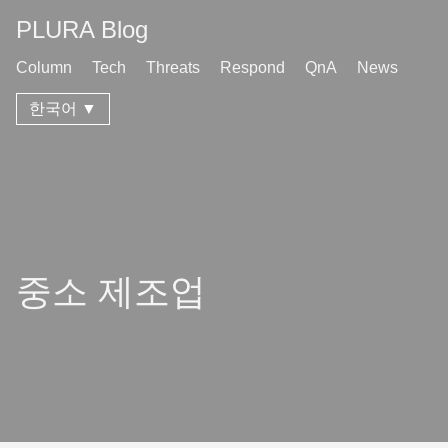
PLURA Blog
Column
Tech
Threats
Respond
QnA
News
한국어 ▼
중소 제조업