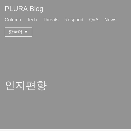
PLURA Blog
Column
Tech
Threats
Respond
QnA
News
한국어 ▼
인지편향