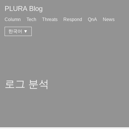
PLURA Blog
Column
Tech
Threats
Respond
QnA
News
한국어 ▼
로그 분석