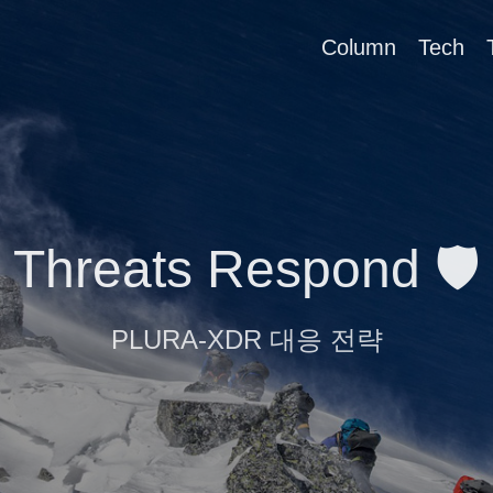
Column
Tech
Threats Respond 🛡️
PLURA-XDR 대응 전략