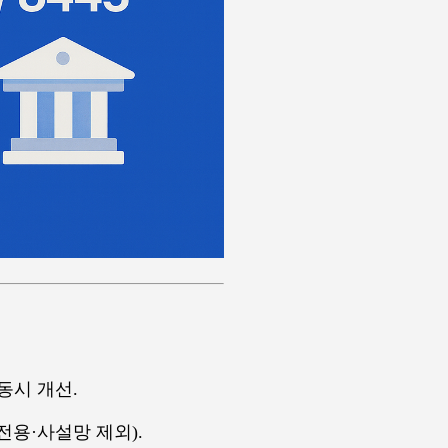
동시 개선.
전용·사설망 제외).