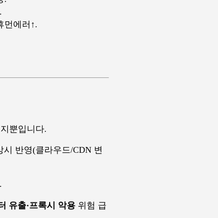
.
휴먼에러↑.
택지뿐입니다.
시 반영(클라우드/CDN 변
.
이터 유출·프록시 악용
위험 급