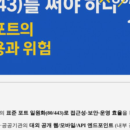
I의
표준 포트 일원화(80/443)로 접근성·보안·운영 효율
을 
·공공기관의
대외 공개 웹/모바일/API 엔드포인트
(내부 