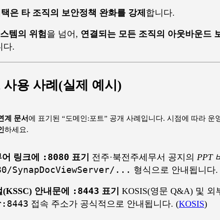
채택은 타 조직의 보안정책 완화를 강제
합니다.
시스템의 위험
을 넘어,
연결되는 모든 조직의 아웃바운드 
니다.
트 사용 사례(실제 예시)
연계 문서
에 표기된 “도메인:포트” 공개 사례입니다. 시점에 따라 운영
인
하세요.
 뷰어 링크에
:8080
표기
전주·북전주세무서 공지의
PPT
80/SynapDocViewServer/...
형식으로 안내됩니다. 
(KSSC) 안내문에
:8443
표기
KOSIS(영문 Q&A) 및
r:8443
접속 주소가 공식적으로 안내됩니다. (
KOSIS
)