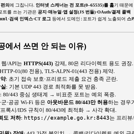
 편의
에 그칩니다.
인터넷 스캐너는 전 포트(0–65535)를 훑
기 때문에
 포트를 쓰는 기관은
공지·매뉴얼·앱 설정(JS 번들)·OAuth/결제 콜백
xml
·검색 인덱스·CT 로그
등에서
도메인:포트
가 쉽게 노출되어
스
공공에서 쓰면 안 되는 이유)
 웹/API는
HTTPS(443)
강제, 80은 리다이렉트 용도 권장.
 HTTP-01(80 전용), TLS-ALPN-01(443 전용) 제약.
제약
: 초기 접속 보호·프리로드 제출 요건 충족 곤란.
상실
: 기본 UDP 443 경로 최적화를 못 받음.
: 80/443 중심 생태계 → 비표준 포트는 예외 폭증.
·군·공공 Wi-Fi 등은
아웃바운드 80/443만 허용
하는 경우가
P/프록시/IDS 규칙이 80/443에 최적화 → 사각 확대.
뢰도 저하
:
https://example.go.kr:8443
는 프리뷰
/민원) 장애
: 443 가정 불일치 → 콜백/리다이렉트 예외 급