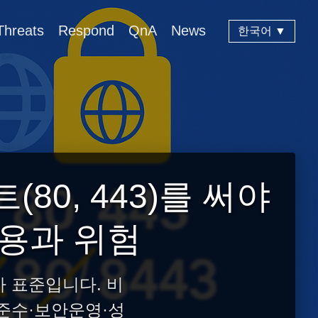
Threats
Respond
QnA
News
한국어 ▼
80, 443)를 써야
비용과 위험
트가 표준입니다. 비
규정준수·보안운영·성