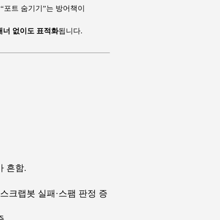
 “포트 숨기기”는 방어책이
캐너 없이도 표적화
됩니다.
 흔함.
/스크랩봇 실패·스팸 판정 증
증.