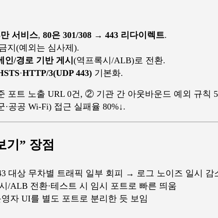
3만 서비스
,
80은 301/308 → 443 리다이렉트
.
금지(예외는 심사제).
메인/경로 기반 게시
(역프록시/ALB)로 전환.
HSTS
·
HTTP/3(UDP 443)
기본화.
 포트 노출 URL 0건, ② 기관 간 아웃바운드 예외 규칙 5
·공공 Wi-Fi) 접근 실패율 80%↓.
보기” 장점
0/443 대상 무차별 트래픽 일부 회피 → 로그 노이즈 일시 감
록시/ALB 전환·테스트 시 임시 포트로 빠른 띄움
 운영자 UI를 별도 포트로 분리한 듯 보임