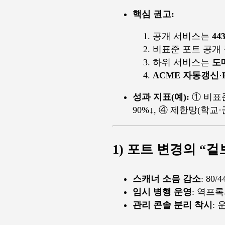
핵심 권고:
공개 서비스는
44
비표준 포트 공개 
하위 서비스는
도
ACME 자동갱신
·
성과 지표(예):
① 비표준
90%↓, ④ 제한망(학교·군
1) 포트 변경의 “겉
스캐너 소음 감소
: 8
임시 병행 운영
: 역프
관리 콘솔 분리 착시
: