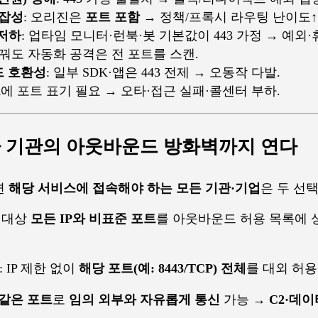
복잡성
: 오리진은
포트 포함
→ 정책/프록시 라우팅 난이도↑
저하
: 업타임 모니터·런북·봇 기본값이 443 가정 → 예외·
바꿔도 자동화 공격은 전 포트를 스캔.
드 호환성
: 일부 SDK·앱은 443 전제 → 오동작 다발.
QR에 포트 표기 필요 → 오타·접근 실패·콜센터 부하.
 기관의 아웃바운드 방화벽
까지 연다
면
해당 서비스에 접속해야 하는 모든 기관·기업
은 두 선
: 대상
모든 IP와 비표준 포트
를 아웃바운드 허용 목록에 상
: IP 제한 없이
해당 포트(예: 8443/TCP) 전체
를 대외 허용
같은 포트
로
임의 외부와 자유롭게 통신
가능 →
C2·데