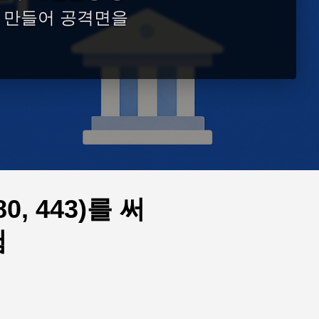
 만들어 공격면을
, 443)를 써
험