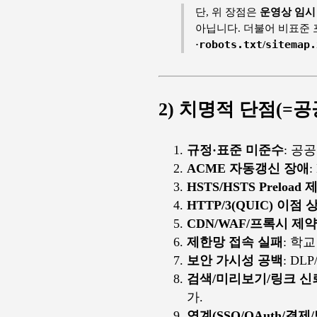
단, 위 장점은
운영상 임시
아닙니다. 더불어 비표준
·
robots.txt
/
sitemap.
2) 치명적 단점(=
규정·표준 미준수
: 공공
ACME 자동갱신 장애
:
HSTS/HSTS Preload 
HTTP/3(QUIC) 이점 
CDN/WAF/프록시 제약
제한망 접속 실패
: 학교
보안 가시성 공백
: DL
검색/미리보기/링크 신
가.
연계(SSO/OAuth/결제