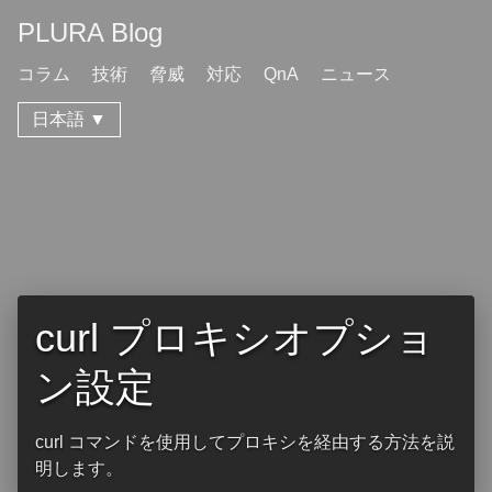
PLURA Blog
コラム
技術
脅威
対応
QnA
ニュース
日本語 ▼
curl プロキシオプショ
ン設定
curl コマンドを使用してプロキシを経由する方法を説
明します。