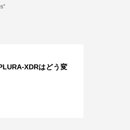
s”
URA-XDRはどう変