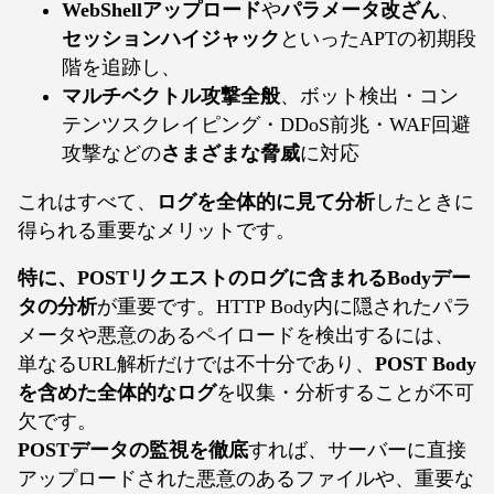
WebShellアップロード
や
パラメータ改ざん
、
セッションハイジャック
といったAPTの初期段
階を追跡し、
マルチベクトル攻撃全般
、ボット検出・コン
テンツスクレイピング・DDoS前兆・WAF回避
攻撃などの
さまざまな脅威
に対応
これはすべて、
ログを全体的に見て分析
したときに
得られる重要なメリットです。
特に、POSTリクエストのログに含まれるBodyデー
タの分析
が重要です。HTTP Body内に隠されたパラ
メータや悪意のあるペイロードを検出するには、
単なるURL解析だけでは不十分であり、
POST Body
を含めた全体的なログ
を収集・分析することが不可
欠です。
POSTデータの監視を徹底
すれば、サーバーに直接
アップロードされた悪意のあるファイルや、重要な