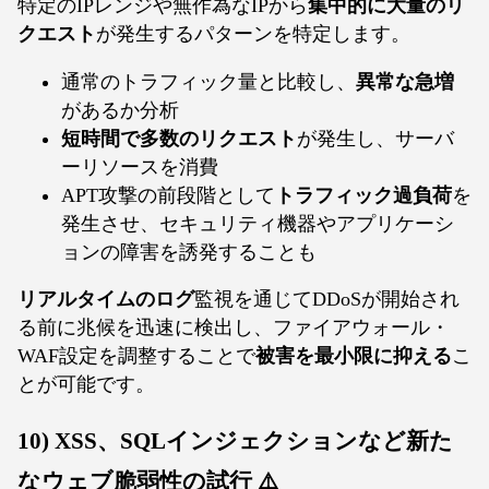
特定のIPレンジや無作為なIPから
集中的に大量のリ
クエスト
が発生するパターンを特定します。
通常のトラフィック量と比較し、
異常な急増
があるか分析
短時間で多数のリクエスト
が発生し、サーバ
ーリソースを消費
APT攻撃の前段階として
トラフィック過負荷
を
発生させ、セキュリティ機器やアプリケーシ
ョンの障害を誘発することも
リアルタイムのログ
監視を通じてDDoSが開始され
る前に兆候を迅速に検出し、ファイアウォール・
WAF設定を調整することで
被害を最小限に抑える
こ
とが可能です。
10) XSS、SQLインジェクションなど新た
なウェブ脆弱性の試行 ⚠️