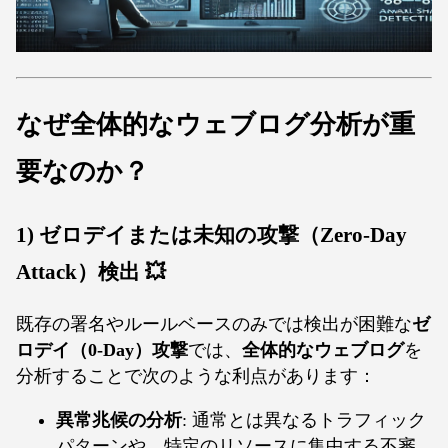
なぜ全体的なウェブログ分析が重
要なのか？
1) ゼロデイまたは未知の攻撃（Zero-Day
Attack）検出 💥
既存の署名やルールベースのみでは検出が困難な
ゼ
ロデイ（0-Day）攻撃
では、
全体的なウェブログ
を
分析することで次のような利点があります：
異常兆候の分析
: 通常とは異なるトラフィック
パターンや、特定のリソースに集中する不審