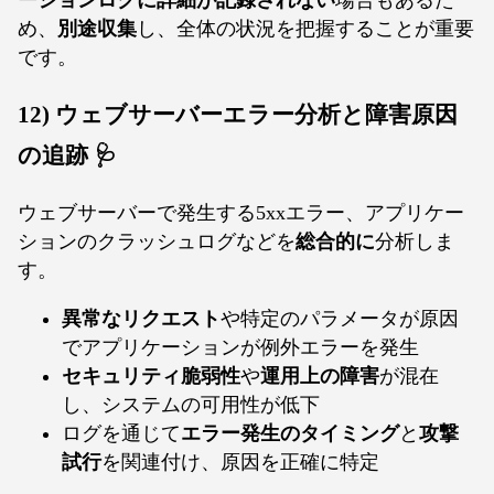
ーションログに詳細が記録されない
場合もあるた
め、
別途収集
し、全体の状況を把握することが重要
です。
12) ウェブサーバーエラー分析と障害原因
の追跡 🩺
ウェブサーバーで発生する5xxエラー、アプリケー
ションのクラッシュログなどを
総合的に
分析しま
す。
異常なリクエスト
や特定のパラメータが原因
でアプリケーションが例外エラーを発生
セキュリティ脆弱性
や
運用上の障害
が混在
し、システムの可用性が低下
ログを通じて
エラー発生のタイミング
と
攻撃
試行
を関連付け、原因を正確に特定