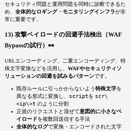
セキュリティ問題と運用問題を同時に診断できるた
め、
全体的なロギング・モニタリングインフラ
が非
常に重要です。
13) 攻撃ペイロードの回避手法検出（WAF
Bypassの試行）👀
URLエンコーディング、二重エンコーディング、特
殊文字変換などを活用し、
WAFやセキュリティソ
リューションの回避を試みるパターン
です。
既存ルールに引っかからないよう
特殊文字
を
異なる形式に変換し、
script
を
scr\
<ip\>t
のように分割
正規のリクエストと混ぜて
意図的に小さなペ
イロード
を複数回送信する手法
全体的なログ
で変換・エンコードされた文字