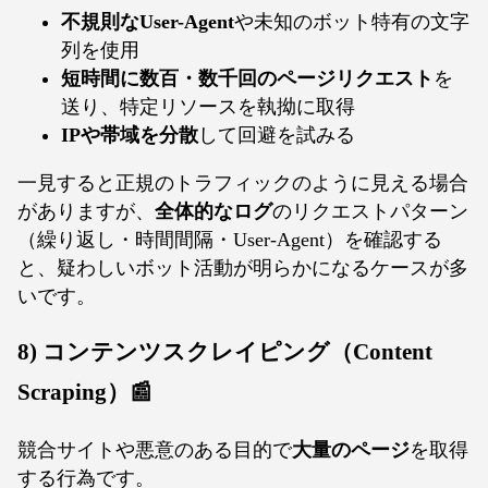
不規則なUser-Agent
や未知のボット特有の文字
列を使用
短時間に数百・数千回のページリクエスト
を
送り、特定リソースを執拗に取得
IPや帯域を分散
して回避を試みる
一見すると正規のトラフィックのように見える場合
がありますが、
全体的なログ
のリクエストパターン
（繰り返し・時間間隔・User-Agent）を確認する
と、疑わしいボット活動が明らかになるケースが多
いです。
8) コンテンツスクレイピング（Content
Scraping）📰
競合サイトや悪意のある目的で
大量のページ
を取得
する行為です。