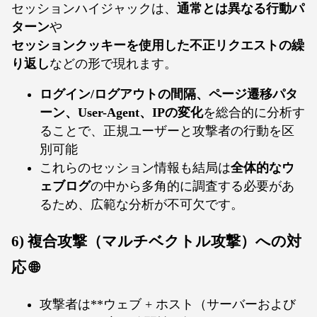
セッションハイジャックは、
通常とは異なる行動パ
ターン
や
セッションクッキーを使用した不正リクエストの繰
り返し
などの形で現れます。
ログイン/ログアウトの間隔、ページ遷移パタ
ーン、User-Agent、IPの変化
を総合的に分析す
ることで、正規ユーザーと攻撃者の行動を区
別可能
これらのセッション情報も結局は
全体的なウ
ェブログ
の中から多角的に調査する必要があ
るため、広範な分析が不可欠です。
6) 複合攻撃（マルチベクトル攻撃）への対
応 🌐
攻撃者は**ウェブ + ホスト（サーバーおよび