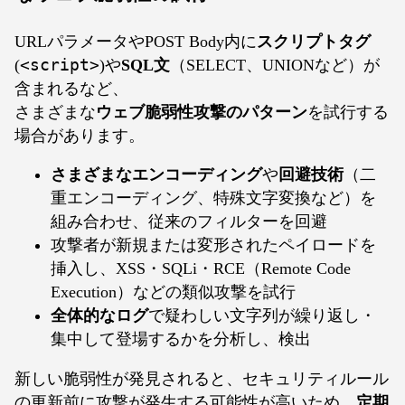
URLパラメータやPOST Body内に
スクリプトタグ
(
<script>
)や
SQL文
（SELECT、UNIONなど）が
含まれるなど、
さまざまな
ウェブ脆弱性攻撃のパターン
を試行する
場合があります。
さまざまなエンコーディング
や
回避技術
（二
重エンコーディング、特殊文字変換など）を
組み合わせ、従来のフィルターを回避
攻撃者が新規または変形されたペイロードを
挿入し、XSS・SQLi・RCE（Remote Code
Execution）などの類似攻撃を試行
全体的なログ
で疑わしい文字列が繰り返し・
集中して登場するかを分析し、検出
新しい脆弱性が発見されると、セキュリティルール
の更新前に攻撃が発生する可能性が高いため、
定期