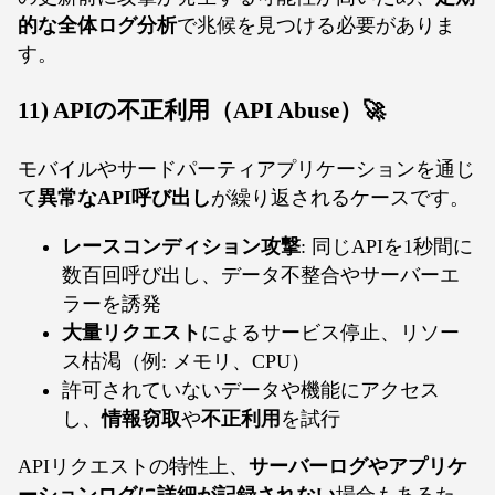
的な全体ログ分析
で兆候を見つける必要がありま
す。
11) APIの不正利用（API Abuse）🚀
モバイルやサードパーティアプリケーションを通じ
て
異常なAPI呼び出し
が繰り返されるケースです。
レースコンディション攻撃
: 同じAPIを1秒間に
数百回呼び出し、データ不整合やサーバーエ
ラーを誘発
大量リクエスト
によるサービス停止、リソー
ス枯渇（例: メモリ、CPU）
許可されていないデータや機能にアクセス
し、
情報窃取
や
不正利用
を試行
APIリクエストの特性上、
サーバーログやアプリケ