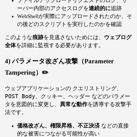
ファイルアップロードリクエストのログ、サ
ーバー内部のアクセスログを
連続的に
追跡
WebShellが実際にアップロードされたのか、そ
の後どのスクリプトを実行したのかを確認
このような
痕跡
を見逃さないためには、
ウェブログ
全体
を詳細に監視する必要があります。
4) パラメータ改ざん攻撃（Parameter
Tampering）✏️
ウェブアプリケーションの
クエリストリング
、
POST Body
、
クッキー
、
ヘッダー
などのパラメー
タを意図的に変更し、
異常な動作
を誘導する攻撃手
法です。
価格改ざん、権限昇格、不正決済
などの直接
的な被害につながる可能性が高い