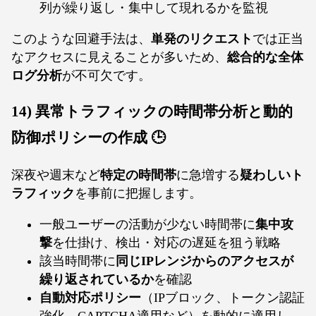
列が繰り返し・集中して現れるかを監視
このような回避手法は、
単発のリクエスト
では正当
なアクセスに見えることが多いため、
総合的な全体
ログ分析
が不可欠です。
14) 異常トラフィックの時間帯分析と動的
防御ポリシーの作成 🕒
深夜や週末など
特定の時間帯
に急増する
疑わしいト
ラフィック
を事前に把握します。
一般ユーザーの活動が少ない時間帯に
集中攻
撃
を仕掛け、検出・対応の遅延を狙う戦略
該当時間帯に
同じIPレンジからのアクセスが
繰り返されているか
を確認
自動対応ポリシー
（IPブロック、トークン認証
強化、CAPTCHA適用など）を動的に適用し、