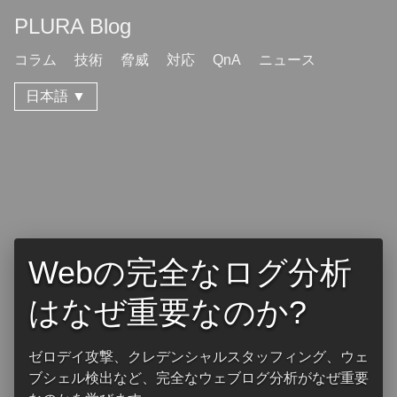
PLURA Blog
コラム
技術
脅威
対応
QnA
ニュース
日本語 ▼
Webの完全なログ分析
はなぜ重要なのか?
ゼロデイ攻撃、クレデンシャルスタッフィング、ウェ
ブシェル検出など、完全なウェブログ分析がなぜ重要