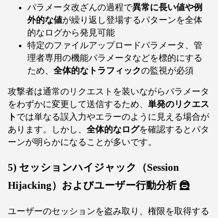
パラメータ改ざんの過程で
異常に長い値や例
外的な値
が繰り返し登場するパターンを全体
的なログから発見可能
特定のファイルアップロードパラメータ、管
理者専用の機能パラメータなどを標的にする
ため、
全体的なトラフィック
の監視が必須
攻撃者は通常のリクエストを装いながらパラメータ
をわずかに変更して送信するため、
単発のリクエス
ト
では単なる誤入力やエラーのように見える場合が
あります。しかし、
全体的なログ
を確認するとパタ
ーンが明らかになることが多いです。
5) セッションハイジャック（Session
Hijacking）およびユーザー行動分析 🦹
ユーザーのセッションを盗み取り、権限を取得する