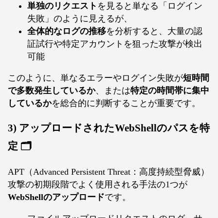
単独のリクエスト
を見ると単なる「ログイン
失敗」のように見えるが、
全体的なログの推移
を分析すると、大量の認
証試行や特定アカウントを狙った攻撃が検出
可能
このように、単なるエラーやログイン失敗が
短時間
で多数発生しているか
、または
特定の時間帯に集中
しているか
を総合的に判断することが重要です。
3) アップロードされたWebShellのパスを特
定 🗂️
APT（Advanced Persistent Threat：高度持続型脅威）
攻撃の初期段階でよく使用される手法の1つが
WebShellのアップロード
です。