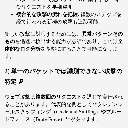
なリクエストを早期発見
複合的な攻撃の流れを把握
: 複数のステップを
経て行われる新種の攻撃も追跡可能
新しい攻撃に対応するためには、
異常パターンその
もの
を迅速に検出する能力が必須であり、これは
全
体的なログ分析
を基盤にすることで可能になりま
す。
2) 単一のパケットでは識別できない攻撃の
特定 🔎
ウェブ攻撃は
複数回のリクエスト
を通じて実行され
ることがあります。代表的な例として**クレデンシ
ャルスタッフィング（Credential Stuffing）
や
ブルー
トフォース（Brute Force）**があります。