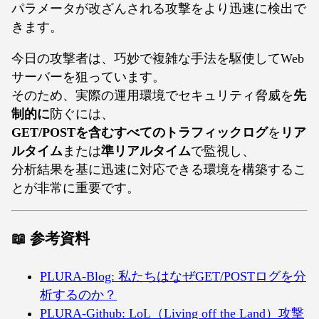
パラメータが改ざんされる攻撃をより迅速に検出で
きます。
今日の攻撃者は、巧妙で複雑な手法を駆使してWeb
サーバーを狙っています。
そのため、実際の運用環境でセキュリティ脅威を
先
制的に
防ぐには、
GET/POSTを含むすべてのトラフィックログ
を
リア
ルタイム
または
準リアルタイム
で監視し、
分析結果を基に迅速に対応できる環境を構築するこ
とが非常に重要です。
📖
参考資料
PLURA-Blog: 私たちはなぜGET/POSTログを分
析するのか？
PLURA-Github: LoL（Living off the Land）攻撃