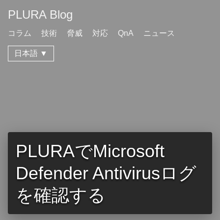
PLURA Blog
コラム
技術
脅威
対応
QnA
ニュース
日本語 ▼
PLURAでMicrosoft
Defender Antivirusログ
を確認する