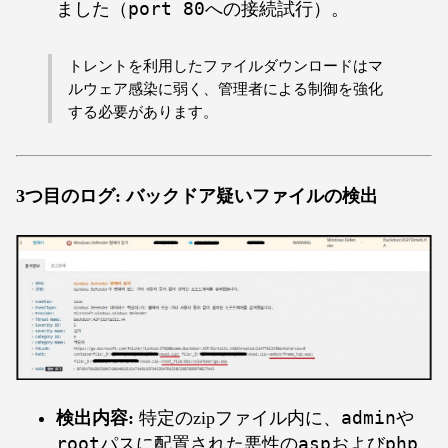
ました（
port 80
への接続試行）。
トレントを利用したファイルダウンロードはマ
ルウェア感染に弱く、管理者による制御を強化
する必要があります。
3つ目のログ: バックドア疑いファイルの検出
検出内容:
特定のzipファイル内に、
admin
や
root
パスに配置された悪性の
asp
および
php