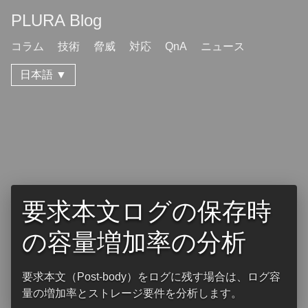
PLURA Blog
コラム
技術
脅威
対応
QnA
ニュース
日本語 ▼
要求本文ログの保存時
の容量増加率の分析
要求本文（Post-body）をログに残す場合は、ログ容
量の増加率とストレージ要件を分析します。