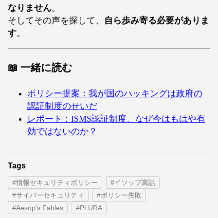
なりません
。
そしてその声を探して、
自ら歩み寄る必要がありま
す
。
📖
一緒に読む
ポリシー提案：我が国のハッキングは政府の
認証制度のせいだ
レポート：ISMS認証制度、なぜ今はもはや有
効ではないのか？
Tags
#情報セキュリティポリシー
#イソップ寓話
#サイバーセキュリティ
#ポリシー失敗
#Aesop's Fables
#PLURA