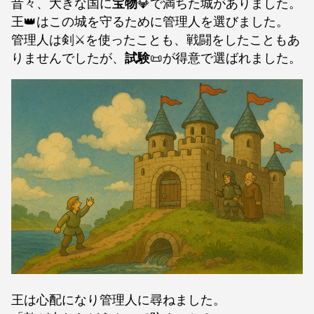
昔々、大きな国に
宝物
💎で満ちた城がありました。
王👑はこの城を守るために管理人を選びました。
管理人は剣⚔️を使ったことも、戦闘をしたこともあ
りませんでしたが、
試験
📜が得意で選ばれました。
王は心配になり管理人に尋ねました。