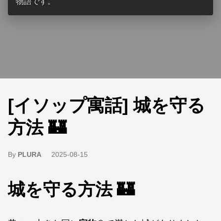
物語です。
[イソップ寓話] 城を守る
方法 🏰
By
PLURA
2025-08-15
城を守る方法 🏰