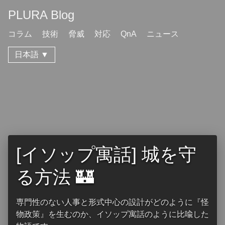
PLURA Blog
コラム
技術
脅威
対応
QnA
ニュース
日本語 ▼
[イソップ寓話] 城を守
る方法 🏰
専門性のない人事と形式中心の設計がどのように『怪
物政策』を生むのか、イソップ寓話のように比喩した