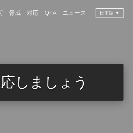
術
脅威
対応
QnA
ニュース
日本語 ▼
対応しましょう